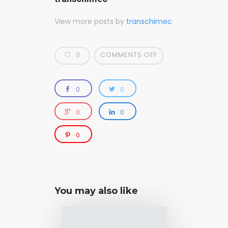
View more posts by
transchimec
0
COMMENTS OFF
0
0
0
0
0
You may also like