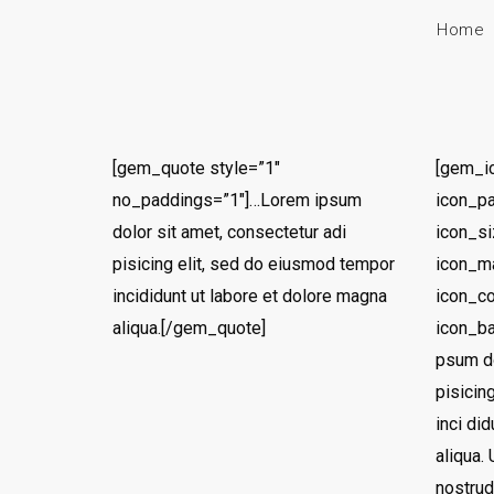
Home
[gem_quote style=”1″
[gem_i
no_paddings=”1″]…Lorem ipsum
icon_pa
dolor sit amet, consectetur adi
icon_s
pisicing elit, sed do eiusmod tempor
icon_ma
incididunt ut labore et dolore magna
icon_co
aliqua.[/gem_quote]
icon_b
psum do
pisicin
inci di
aliqua.
nostrud