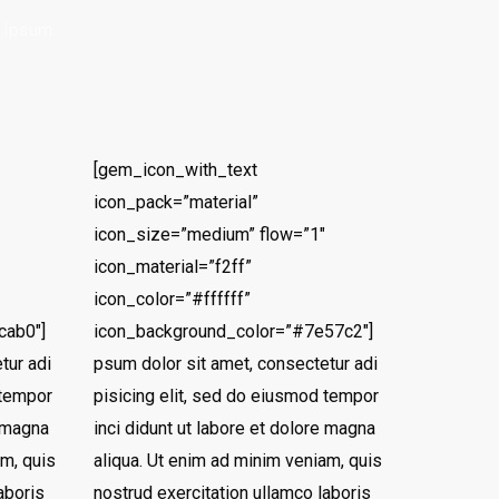
s Ipsum.
[gem_icon_with_text
icon_pack=”material”
icon_size=”medium” flow=”1″
icon_material=”f2ff”
icon_color=”#ffffff”
cab0″]
icon_background_color=”#7e57c2″]
tur adi
psum dolor sit amet, consectetur adi
 tempor
pisicing elit, sed do eiusmod tempor
e magna
inci didunt ut labore et dolore magna
am, quis
aliqua. Ut enim ad minim veniam, quis
aboris
nostrud exercitation ullamco laboris