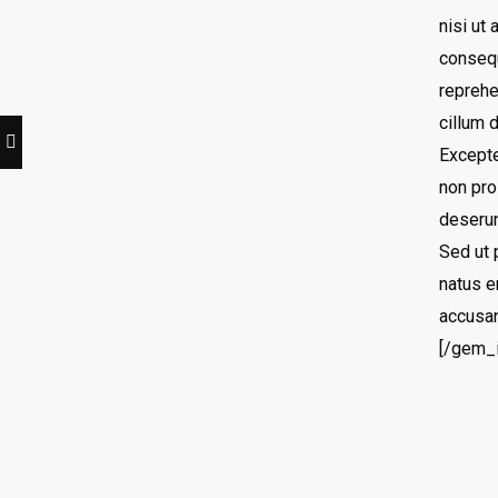
nisi ut
consequ
reprehe
cillum d
Excepte
non proi
deserun
Sed ut 
natus e
accusa
[/gem_i