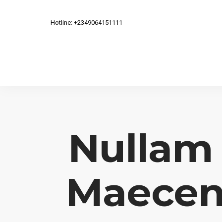
Hotline: +2349064151111
Nullam 
Maecena