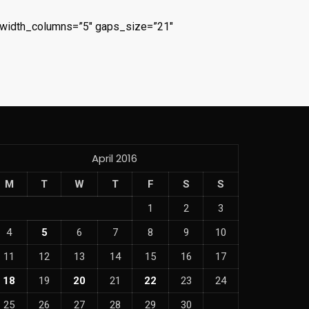
ullwidth_columns=”5″ gaps_size=”21″
April 2016
M
T
W
T
F
S
S
1
2
3
4
5
6
7
8
9
10
11
12
13
14
15
16
17
18
19
20
21
22
23
24
25
26
27
28
29
30