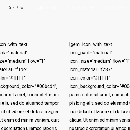
Our Blog
Nullam Vitae Blandit Odio. Maecenas At Molli
con_with_text
[gem_icon_with_text
ck=”material”
icon_pack=”material”
ize=”medium” flow=”1″
icon_size=”medium” flow=”1″
terial=”f1be”
icon_material=”f287″
lor=”#ffffff”
icon_color=”#ffffff”
ackground_color=”#00bcd4″]
icon_background_color=”#00
lor sit amet, consectetur adi
psum dolor sit amet, consecte
g elit, sed do eiusmod tempor
pisicing elit, sed do eiusmod
dunt ut labore et dolore magna
inci didunt ut labore et dolor
 Ut enim ad minim veniam, quis
aliqua. Ut enim ad minim veni
 exercitation ullamco laboris
nostrud exercitation ullamco l