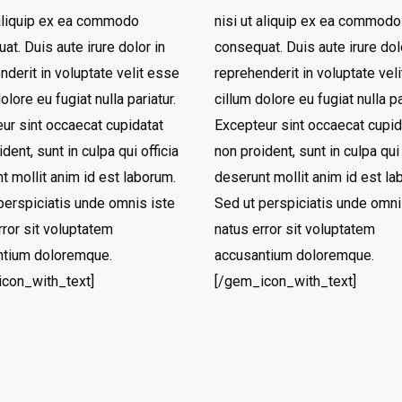
 aliquip ex ea commodo
nisi ut aliquip ex ea commodo
at. Duis aute irure dolor in
consequat. Duis aute irure dol
nderit in voluptate velit esse
reprehenderit in voluptate vel
olore eu fugiat nulla pariatur.
cillum dolore eu fugiat nulla pa
ur sint occaecat cupidatat
Excepteur sint occaecat cupid
dent, sunt in culpa qui officia
non proident, sunt in culpa qui 
t mollit anim id est laborum.
deserunt mollit anim id est la
perspiciatis unde omnis iste
Sed ut perspiciatis unde omni
rror sit voluptatem
natus error sit voluptatem
ntium doloremque.
accusantium doloremque.
con_with_text]
[/gem_icon_with_text]