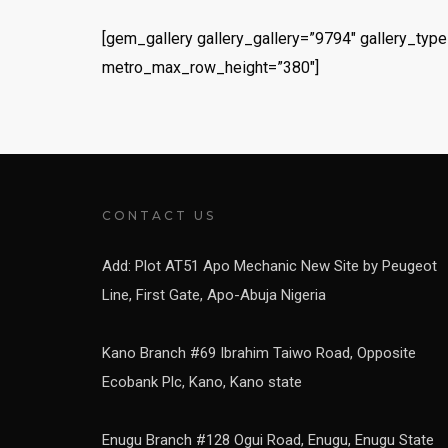
[gem_gallery gallery_gallery=”9794″ gallery_typ
metro_max_row_height=”380″]
CONTACT US
Add: Plot AT51 Apo Mechanic New Site by Peugeot
Line, First Gate, Apo-Abuja Nigeria
Kano Branch #69 Ibrahim Taiwo Road, Opposite
Ecobank Plc, Kano, Kano state
Enugu Branch #128 Ogui Road, Enugu, Enugu State