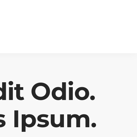
it Odio.
s Ipsum.