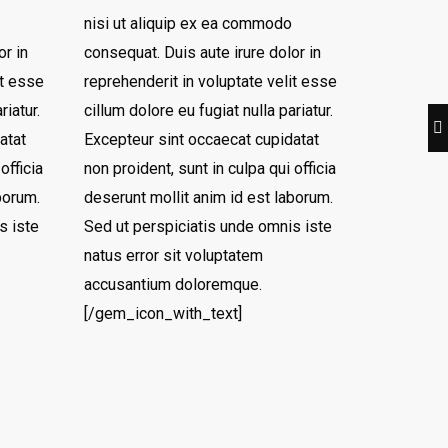
nisi ut aliquip ex ea commodo
or in
consequat. Duis aute irure dolor in
it esse
reprehenderit in voluptate velit esse
riatur.
cillum dolore eu fugiat nulla pariatur.
atat
Excepteur sint occaecat cupidatat
officia
non proident, sunt in culpa qui officia
borum.
deserunt mollit anim id est laborum.
s iste
Sed ut perspiciatis unde omnis iste
natus error sit voluptatem
accusantium doloremque.
[/gem_icon_with_text]