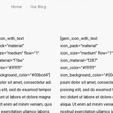
Home
Our Blog
100% Width Galleries Post
con_with_text
[gem_icon_with_text
ck=”material”
icon_pack=”material”
ize=”medium” flow=”1″
icon_size=”medium” flow=”1″
terial=”f1be”
icon_material=”f287″
lor=”#ffffff”
icon_color=”#ffffff”
ackground_color=”#00bcd4″]
icon_background_color=”#00
lor sit amet, consectetur adi
psum dolor sit amet, consecte
g elit, sed do eiusmod tempor
pisicing elit, sed do eiusmod
dunt ut labore et dolore magna
inci didunt ut labore et dolor
 Ut enim ad minim veniam, quis
aliqua. Ut enim ad minim veni
 exercitation ullamco laboris
nostrud exercitation ullamco l