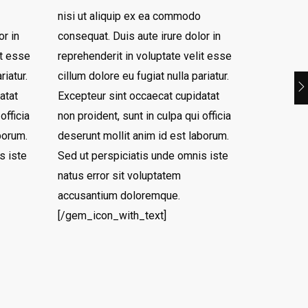
nisi ut aliquip ex ea commodo
or in
consequat. Duis aute irure dolor in
it esse
reprehenderit in voluptate velit esse
riatur.
cillum dolore eu fugiat nulla pariatur.
atat
Excepteur sint occaecat cupidatat
officia
non proident, sunt in culpa qui officia
borum.
deserunt mollit anim id est laborum.
s iste
Sed ut perspiciatis unde omnis iste
natus error sit voluptatem
accusantium doloremque.
[/gem_icon_with_text]