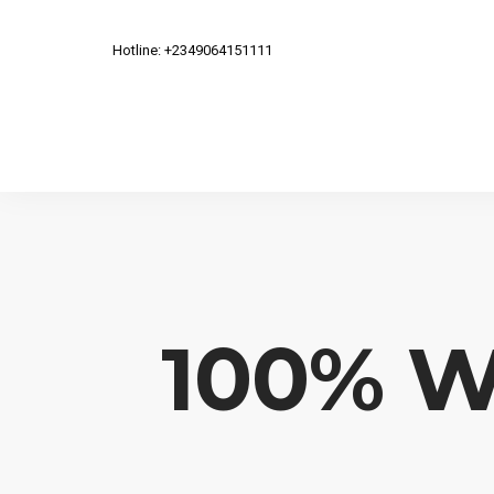
Hotline: +2349064151111
100% Wi