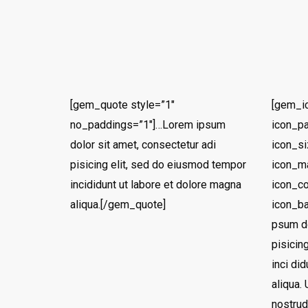
[gem_quote style=”1″
[gem_i
no_paddings=”1″]…Lorem ipsum
icon_pa
dolor sit amet, consectetur adi
icon_s
pisicing elit, sed do eiusmod tempor
icon_ma
incididunt ut labore et dolore magna
icon_co
aliqua.[/gem_quote]
icon_b
psum do
pisicin
inci di
aliqua.
nostrud