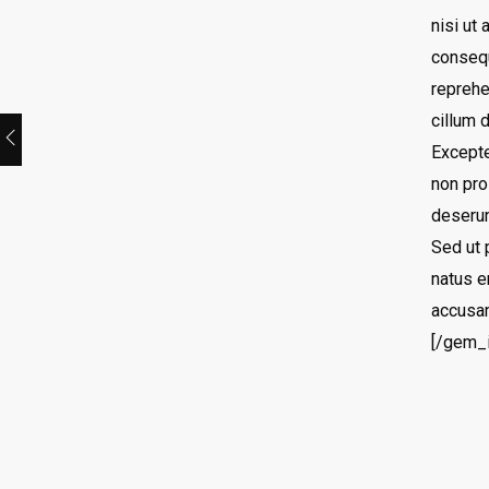
nisi ut
consequ
reprehe
cillum d
Excepte
non proi
deserun
Sed ut 
natus e
accusa
[/gem_i