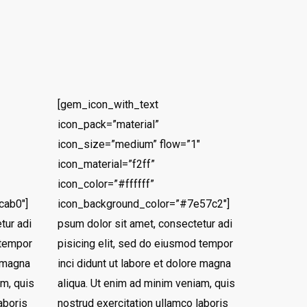
[gem_icon_with_text
icon_pack=”material”
icon_size=”medium” flow=”1″
icon_material=”f2ff”
icon_color=”#ffffff”
cab0″]
icon_background_color=”#7e57c2″]
tur adi
psum dolor sit amet, consectetur adi
 tempor
pisicing elit, sed do eiusmod tempor
e magna
inci didunt ut labore et dolore magna
am, quis
aliqua. Ut enim ad minim veniam, quis
aboris
nostrud exercitation ullamco laboris