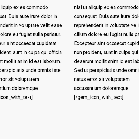
 aliquip ex ea commodo
nisi ut aliquip ex ea commodo
at. Duis aute irure dolor in
consequat. Duis aute irure dol
nderit in voluptate velit esse
reprehenderit in voluptate vel
olore eu fugiat nulla pariatur.
cillum dolore eu fugiat nulla pa
ur sint occaecat cupidatat
Excepteur sint occaecat cupid
dent, sunt in culpa qui officia
non proident, sunt in culpa qui 
t mollit anim id est laborum.
deserunt mollit anim id est la
perspiciatis unde omnis iste
Sed ut perspiciatis unde omni
rror sit voluptatem
natus error sit voluptatem
ntium doloremque.
accusantium doloremque.
con_with_text]
[/gem_icon_with_text]