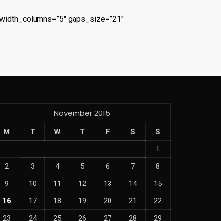
ullwidth_columns=”5″ gaps_size=”21″
November 2015
M
T
W
T
F
S
S
1
2
3
4
5
6
7
8
9
10
11
12
13
14
15
16
17
18
19
20
21
22
23
24
25
26
27
28
29