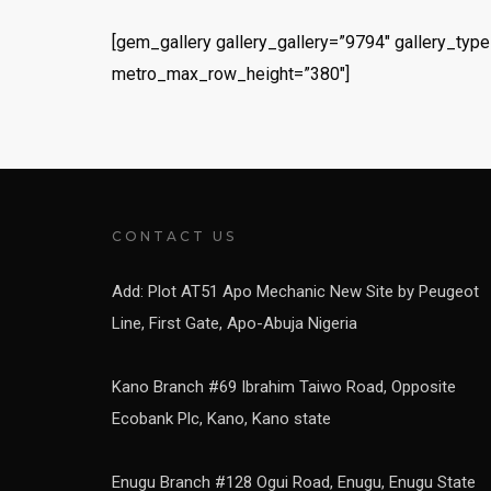
[gem_gallery gallery_gallery=”9794″ gallery_typ
metro_max_row_height=”380″]
CONTACT US
Add: Plot AT51 Apo Mechanic New Site by Peugeot
Line, First Gate, Apo-Abuja Nigeria
Kano Branch #69 Ibrahim Taiwo Road, Opposite
Ecobank Plc, Kano, Kano state
Enugu Branch #128 Ogui Road, Enugu, Enugu State