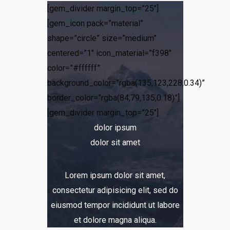
[gem_divider margin_top=”25″]
[gem_icon pack=”material”
shape=”circle” size=”medium”
centered=”1″ icon_material=”f398″
color=”#ffffff”
background_color=”rgba(135,123,228,0.34)”
border_color=”rgba(84,79,135,0.18)”]
[gem_divider margin_top=”25″]
dolor ipsum
dolor sit amet
Lorem ipsum dolor sit amet,
consectetur adipisicing elit, sed do
eiusmod tempor incididunt ut labore
et dolore magna aliqua.